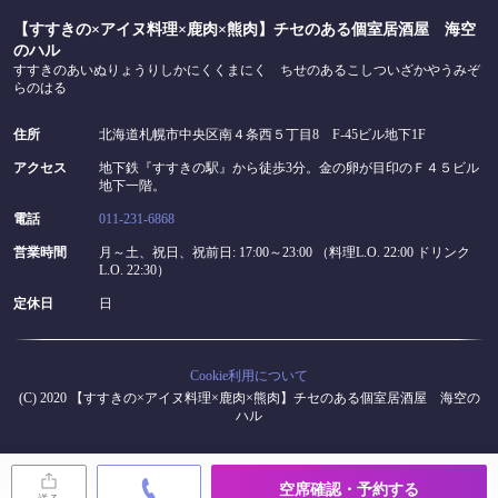
【すすきの×アイヌ料理×鹿肉×熊肉】チセのある個室居酒屋 海空
のハル
すすきのあいぬりょうりしかにくくまにく ちせのあるこしついざかやうみぞ
らのはる
住所
北海道札幌市中央区南４条西５丁目8 F-45ビル地下1F
アクセス
地下鉄『すすきの駅』から徒歩3分。金の卵が目印のＦ４５ビル
地下一階。
電話
011-231-6868
営業時間
月～土、祝日、祝前日: 17:00～23:00 （料理L.O. 22:00 ドリンク
L.O. 22:30）
定休日
日
Cookie利用について
(C) 2020 【すすきの×アイヌ料理×鹿肉×熊肉】チセのある個室居酒屋 海空の
ハル
空席確認・予約する