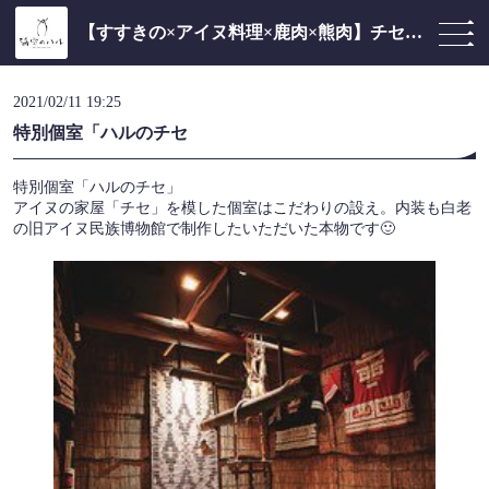
【すすきの×アイヌ料理×鹿肉×熊肉】チセのある個室居酒屋 海空のハル
2021/02/11 19:25
特別個室「ハルのチセ
特別個室「ハルのチセ」
アイヌの家屋「チセ」を模した個室はこだわりの設え。内装も白老
の旧アイヌ民族博物館で制作したいただいた本物です🙂