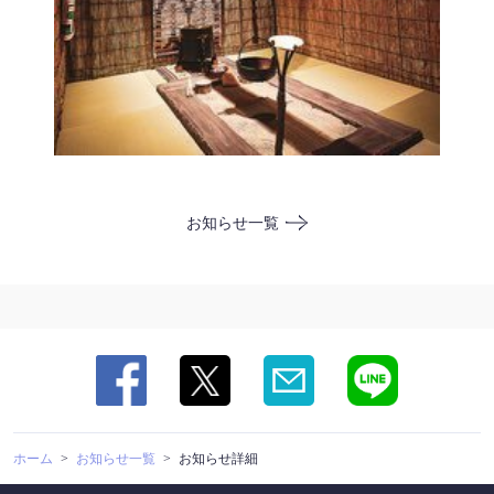
この店舗情報をシェアする
特別個室「ハルのチセ | 【すすきの×アイヌ料理×鹿肉×熊
肉】チセのある個室居酒屋 海空のハル
北海道札幌市中央区南４条西５丁目8 F-45ビル地下1F
お知らせ一覧
https://umizoranoharu-susukino.owst.jp/blogs/2755890
お店情報をコピー
閉じる
ホーム
お知らせ一覧
お知らせ詳細