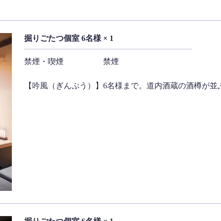
掘りごたつ個室 6名様 × 1
禁煙・喫煙
禁煙
【吟風（ぎんぷう）】6名様まで。道内酒蔵の酒樽が並