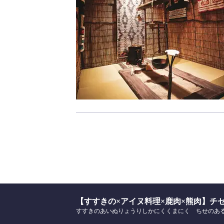
【すすきの×アイヌ料理×鹿肉×熊肉】チ
すすきのあいぬりょうりしかにくくまにく ちせのあ