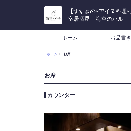
【すすきの×アイヌ料理×
室居酒屋 海空のハル
ホーム
お品書
ホーム
お席
お席
カウンター