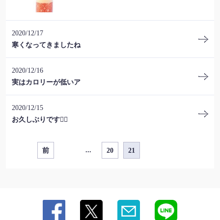
北海道札幌市中央区南４条西５丁目8 F-45ビル地下1F
https://umizoranoharu-susukino.owst.jp/blogs
2020/12/17
お店情報をコピー
寒くなってきましたね
2020/12/16
実はカロリーが低いア
閉じる
2020/12/15
お久しぶりです🙋‍♂
...
前
20
21