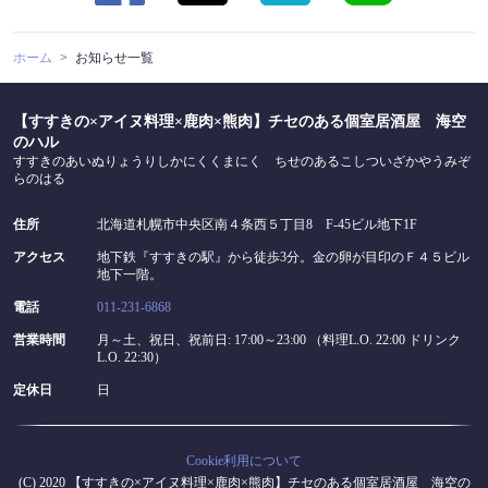
ホーム
お知らせ一覧
【すすきの×アイヌ料理×鹿肉×熊肉】チセのある個室居酒屋 海空
のハル
すすきのあいぬりょうりしかにくくまにく ちせのあるこしついざかやうみぞ
らのはる
住所
北海道札幌市中央区南４条西５丁目8 F-45ビル地下1F
アクセス
地下鉄『すすきの駅』から徒歩3分。金の卵が目印のＦ４５ビル
地下一階。
電話
011-231-6868
営業時間
月～土、祝日、祝前日: 17:00～23:00 （料理L.O. 22:00 ドリンク
L.O. 22:30）
定休日
日
Cookie利用について
(C) 2020 【すすきの×アイヌ料理×鹿肉×熊肉】チセのある個室居酒屋 海空の