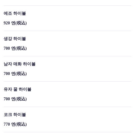
에조 하이볼
920 엔
(税込)
생강 하이볼
700 엔
(税込)
남자 매화 하이볼
この店舗情報をシェアする
700 엔
(税込)
음료 | 【すすきの×アイヌ料理×鹿肉×熊肉】チセのある個室
유자 꿀 하이볼
居酒屋 海空のハル
700 엔
(税込)
北海道札幌市中央区南４条西５丁目8 F-45ビル地下1F
https://umizoranoharu-susukino.owst.jp/drinks
코크 하이볼
お店情報をコピー
770 엔
(税込)