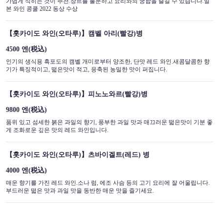
가볍게 식히는 것이 추천.장르를 불문하고 요리와의 궁합을 즐길 수 있습니다.일
본 와인 콩쿨 2022 동상 수상
【홋카이도 와인(오타루)】캠벨 아리(빨강)병
4500 엔
(税込)
인기의 생식용 흑포도의 캠벨 개미로부터 양조한, 단맛 레드 와인.새콤달콤한 향
기가 특징적이고, 떫은맛이 적고, 응축된 농밀한 맛이 퍼집니다.
【홋카이도 와인(오타루)】피노노와르(빨강)병
9800 엔
(税込)
품위 있고 섬세한 붉은 과일의 향기, 풍부한 과일 맛과 매끄러운 떫은맛이 기분 좋
게 조화로운 깊은 맛의 레드 와인입니다.
【홋카이도 와인(오타루)】츠바이겔트(레드) 병
4000 엔
(税込)
매운 향기를 가진 레드 와인.소나 럼, 에조 사슴 등의 고기 요리에 잘 어울립니다.
부드러운 떫은 맛과 과일 맛을 동반한 매운 맛을 즐기세요.