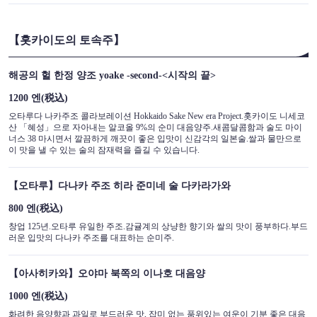
【홋카이도의 토속주】
해공의 헐 한정 양조 yoake -second-<시작의 끝>
1200 엔
(税込)
오타루다 나카주조 콜라보레이션 Hokkaido Sake New era Project.홋카이도 니세코
산 「혜성」으로 자아내는 알코올 9%의 순미 대음양주.새콤달콤함과 술도 마이
너스 38 마시면서 깔끔하게 깨끗이 좋은 입맛이 신감각의 일본술.쌀과 물만으로
이 맛을 낼 수 있는 술의 잠재력을 즐길 수 있습니다.
【오타루】다나카 주조 히라 준미네 술 다카라가와
800 엔
(税込)
창업 125년.오타루 유일한 주조.감귤계의 상냥한 향기와 쌀의 맛이 풍부하다.부드
러운 입맛의 다나카 주조를 대표하는 순미주.
【아사히카와】오야마 북쪽의 이나호 대음양
1000 엔
(税込)
화려한 음양향과 과일로 부드러운 맛, 잡미 없는 품위있는 여운이 기분 좋은 대음