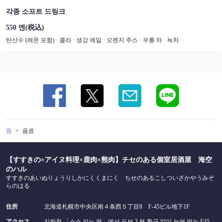
각종 소프트 드링크
550 엔
(税込)
탄산수 (레몬 포함) · 콜라 · 생강 에일 · 오렌지 주스 · 우롱 차 · 녹차
톱
음료
【すすきの×アイヌ料理×鹿肉×熊肉】チセのある個室居酒屋 海空
のハル
すすきのあいぬりょうりしかにくくまにく ちせのあるこしついざかやうみぞ
らのはる
住所
北海道札幌市中央区南４条西５丁目8 F-45ビル地下1F
アクセス
지하철 「스스 키노 역」에서 도보 3 분.황금 알이 눈에 띄는 F45