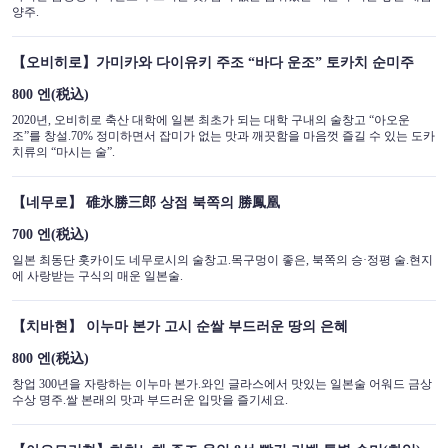
양주.
【오비히로】가미카와 다이유키 주조 “바다 운조” 토카치 순미주
800 엔
(税込)
2020년, 오비히로 축산 대학에 일본 최초가 되는 대학 구내의 술창고 “아오운
조”를 창설.70% 정미하면서 잡미가 없는 맛과 깨끗함을 마음껏 즐길 수 있는 도카
치류의 “마시는 술”.
【네무로】 碓氷勝三郎 상점 북쪽의 勝鳳凰
700 엔
(税込)
일본 최동단 홋카이도 네무로시의 술창고.목구멍이 좋은, 북쪽의 승·정평 술.현지
에 사랑받는 구식의 매운 일본술.
【치바현】 이누마 본가 고시 순쌀 부드러운 땅의 은혜
800 엔
(税込)
창업 300년을 자랑하는 이누마 본가.와인 글라스에서 맛있는 일본술 어워드 금상
수상 명주.쌀 본래의 맛과 부드러운 입맛을 즐기세요.