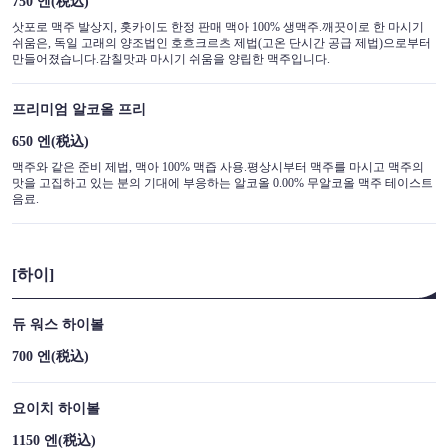
750 엔
(税込)
삿포로 맥주 발상지, 홋카이도 한정 판매 맥아 100% 생맥주.깨끗이로 한 마시기
쉬움은, 독일 고래의 양조법인 호흐크르츠 제법(고온 단시간 공급 제법)으로부터
만들어졌습니다.감칠맛과 마시기 쉬움을 양립한 맥주입니다.
프리미엄 알코올 프리
650 엔
(税込)
맥주와 같은 준비 제법, 맥아 100% 맥즙 사용.평상시부터 맥주를 마시고 맥주의
맛을 고집하고 있는 분의 기대에 부응하는 알코올 0.00% 무알코올 맥주 테이스트
음료.
[하이]
듀 워스 하이볼
700 엔
(税込)
요이치 하이볼
1150 엔
(税込)