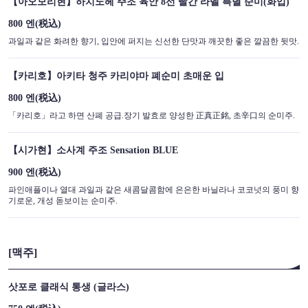
【아오모리현】하치노헤 주조 육안 8선 빨간 라벨 특별 순미(화입)
800 엔
(税込)
과일과 같은 화려한 향기, 입안에 퍼지는 신선한 단맛과 깨끗한 좋은 깔끔한 뒷맛.
【카리호】아키타 청주 카리야마 폐순미 초매운 입
800 엔
(税込)
「카리호」라고 하면 산폐 공급.장기 발효로 양성한 正真正銘, 초辛口의 순미주.
【시가현】소사계 주조 Sensation BLUE
900 엔
(税込)
파인애플이나 열대 과일과 같은 새콤달콤함에 은은한 바닐라나 코코넛의 풍미 향
기로운, 개성 돋보이는 순미주.
[맥주]
삿포로 클래식 통생 (글라스)