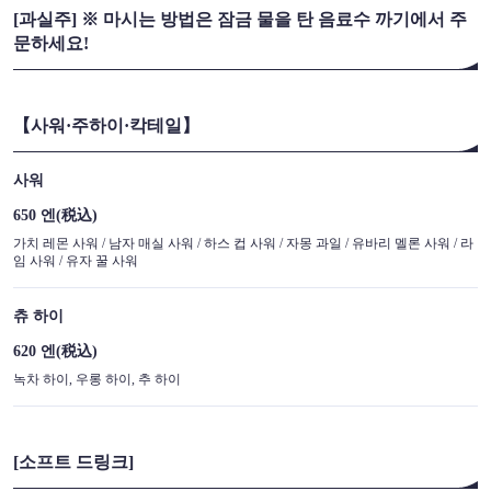
[과실주] ※ 마시는 방법은 잠금 물을 탄 음료수 까기에서 주
문하세요!
【사워·주하이·칵테일】
사워
650 엔
(税込)
가치 레몬 사워 / 남자 매실 사워 / 하스 컵 사워 / 자몽 과일 / 유바리 멜론 사워 / 라
임 사워 / 유자 꿀 사워
츄 하이
620 엔
(税込)
녹차 하이, 우롱 하이, 추 하이
[소프트 드링크]