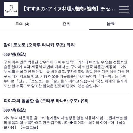
【すすきの×アイヌ料理×鹿肉×熊肉】チセのある個室居酒屋 海空のハル
음료
코스
요리
(4)
캄이 토노토 (오타루 타나카 주조) 유리
660 엔
(税込)
구 아이누 민족 박물관 감수하에 아이누 민족의 의식에 빠뜨릴 수 없는 전통적인
술을 현대에 복각·제품화.제법에 대해서는, 구아이누 민족 박물관 제공의 「아이
누 생활 문화 재현 매뉴얼」을 바탕으로, 홋카이도립 종합 연구 기구 식품 가공 연
구 센터의 지도도 받고, 시행 착오를 거듭했습니다.제품명의 「카무이」는 아이
누어로 「신」, 「토노토」는 「술」을 의미하고 있습니다.“국산 히에와 홋카이
도산 쌀 누룩으로 양조한 알맞은 신맛과 단맛이 있는 술입니다.
피야파의 달콤한 술 (오타루 타나카 주조) 유리
600 엔
(税込)
아이누의 식문화를 참고로, 첨가물이나 설탕을 일절 사용하지 않고, 원재료는 쌀
과 볶음과 쌀 누룩만으로 만든 감주입니다.◆ 피야파 = 희귀의 아이누어 【설탕
불사용】 【논알코올】