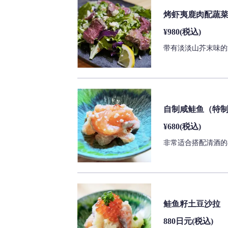
烤虾夷鹿肉配蔬
¥980
(税込)
带有淡淡山芥末味的
自制咸鲑鱼（特
¥680
(税込)
非常适合搭配清酒的
鲑鱼籽土豆沙拉
880日元
(税込)