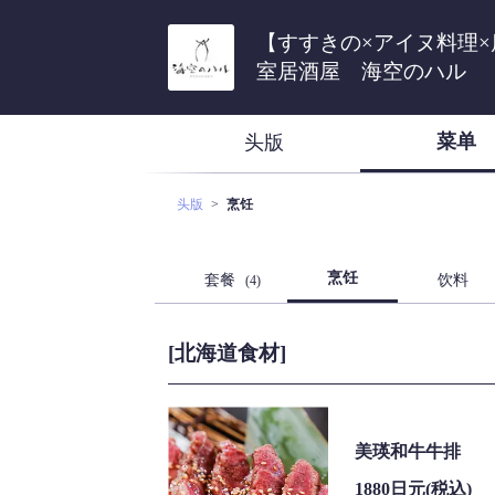
【すすきの×アイヌ料理×
室居酒屋 海空のハル
菜单
头版
头版
烹饪
烹饪
套餐
饮料
(4)
[北海道食材]
美瑛和牛牛排
1880日元
(税込)