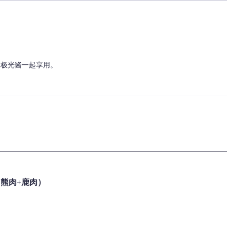
es 的极光酱一起享用。
熊肉+鹿肉）