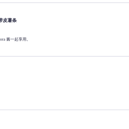
i 带皮薯条
Aurora 酱一起享用。