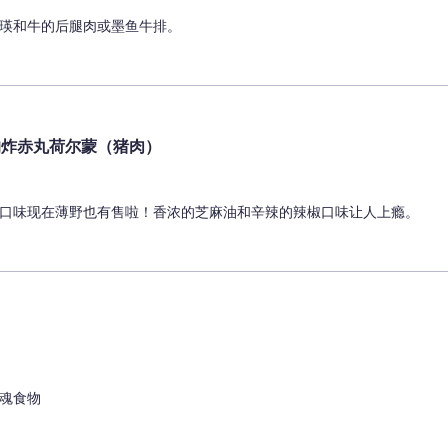
瑛和牛的后腿肉或墨鱼牛排。
的炸赤丸荷尔蒙（猪肉）
口味现在薄野也有售啦！香浓的芝麻油和辛辣的辣椒口味让人上瘾。
魂食物