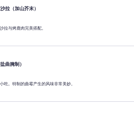
菜沙拉（加山芥末）
沙拉与烤鹿肉完美搭配。
制盐曲腌制）
小吃。特制的曲霉产生的风味非常美妙。