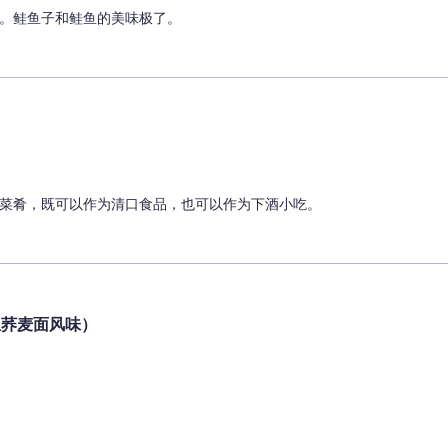
。鲑鱼子和鲑鱼的美味极了。
菜肴，既可以作为清口食品，也可以作为下酒小吃。
鱼荞麦面风味）