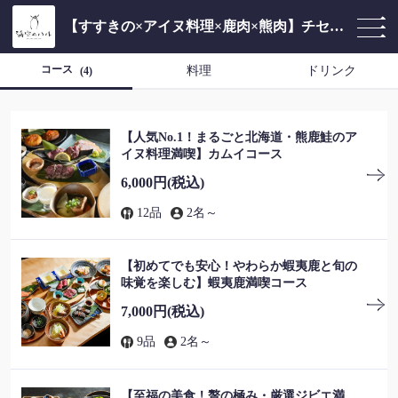
【すすきの×アイヌ料理×鹿肉×熊肉】チセのある個室居酒屋 海空のハル
コース
料理
ドリンク
(4)
【人気No.1！まるごと北海道・熊鹿鮭のア
イヌ料理満喫】カムイコース
6,000円
(税込)
12品
2名～
【初めてでも安心！やわらか蝦夷鹿と旬の
味覚を楽しむ】蝦夷鹿満喫コース
7,000円
(税込)
9品
2名～
【至福の美食！贅の極み・厳選ジビエ満