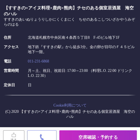
【すすきの×アイヌ料理×鹿肉×熊肉】チセのある個室居酒屋 海空
のハル
すすきのあいぬりょうりしかにくくまにく ちせのあるこしついざかやうみぞ
らのはる
住所
北海道札幌市中央区南４条西５丁目8 F-45ビル地下1F
アクセス
地下鉄『すすきの駅』から徒歩3分。金の卵が目印のＦ４５ビル
地下一階。
電話
011-231-6868
営業時間
月～土、祝日、祝前日: 17:00～23:00 （料理L.O. 22:00 ドリンク
L.O. 22:30）
定休日
日
Cookie利用について
(C) 2020 【すすきの×アイヌ料理×鹿肉×熊肉】チセのある個室居酒屋 海空の
ハル
空席確認・予約する
送る