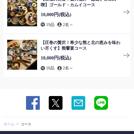
喫】ゴールド・カムイコース
10,000円
(税込)
19品
2名～
この店舗情報をシェアする
コース | 【すすきの×アイヌ料理×鹿肉×熊肉】チセのある個
【圧巻の贅沢！希少な熊と北の恵みを味わ
室居酒屋 海空のハル
い尽くす】熊饗宴コース
北海道札幌市中央区南４条西５丁目8 F-45ビル地下1F
10,000円
(税込)
https://umizoranoharu-susukino.owst.jp/courses
10品
2名～
お店情報をコピー
閉じる
ホーム
コース